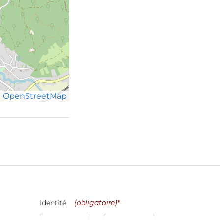
©
OpenStreetMap
Identité
(obligatoire)
*