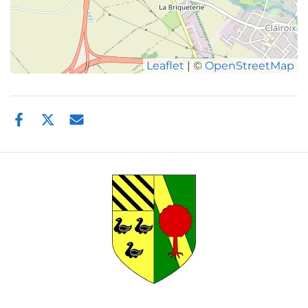
Leaflet
| ©
OpenStreetMap