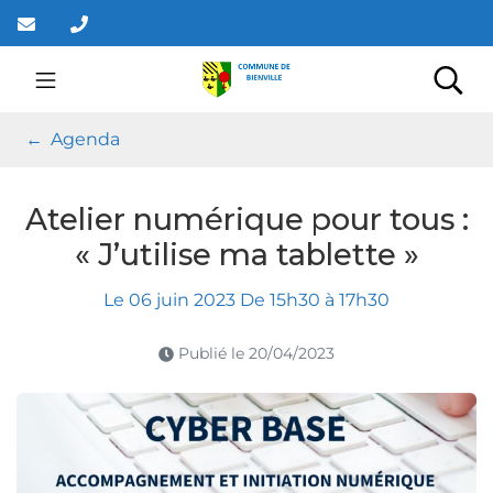
Gestion des traceurs
Aller
au
contenu
Mairie de Bienville
Rec
Agenda
Atelier numérique pour tous :
« J’utilise ma tablette »
Le
06
juin
2023
De 15h30 à 17h30
Publié le
20/04/2023